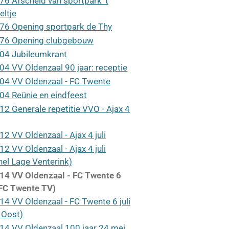
76 Afscheid van sportpark 't
eltje
76 Opening sportpark de Thy
76 Opening clubgebouw
04 Jubileumkrant
04 VV Oldenzaal 90 jaar: receptie
04 VV Oldenzaal - FC Twente
04 Reünie en eindfeest
12 Generale repetitie VVO - Ajax 4
12 VV Oldenzaal - Ajax 4 juli
12 VV Oldenzaal - Ajax 4 juli
hel Lage Venterink)
14 VV Oldenzaal - FC Twente 6
 (FC Twente TV)
14 VV Oldenzaal - FC Twente 6 juli
 Oost)
14 VV Oldenzaal 100 jaar 24 mei