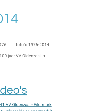
014
1976
foto´s 1976-2014
100 jaar VV Oldenzaal
ideo's
41 VV Oldenzaal - Eilermark