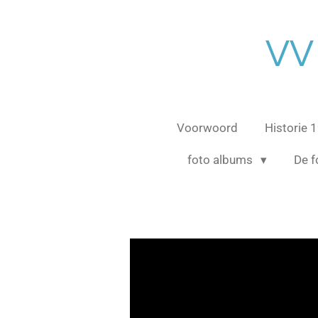
Ga
direct
VV
naar
de
hoofdinhoud
Voorwoord
Historie
foto albums
De f