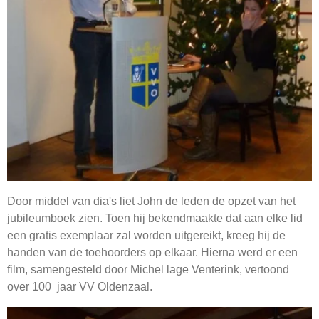
Door middel van dia's liet John de leden de opzet van het
jubileumboek zien. Toen hij bekendmaakte dat aan elke lid
een gratis exemplaar zal worden uitgereikt, kreeg hij de
handen van de toehoorders op elkaar. Hierna werd er een
film, samengesteld door Michel lage Venterink, vertoond
over 100 jaar VV Oldenzaal.