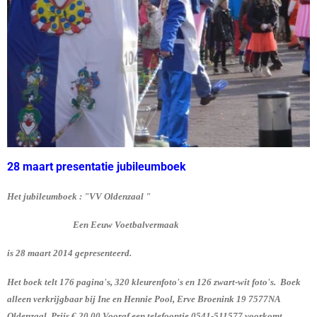
28 maart presentatie jubileumboek
Het jubileumboek : "VV Oldenzaal "
Een Eeuw Voetbalvermaak
is 28 maart 2014 gepresenteerd.
Het boek telt 176 pagina's, 320 kleurenfoto's en 126 zwart-wit foto's. Boek
alleen verkrijgbaar bij Ine en Hennie Pool, Erve Broenink 19 7577NA
Oldenzaal. Prijs € 20,00 Vooraf een telefoontje 0541-511577 voorkomt