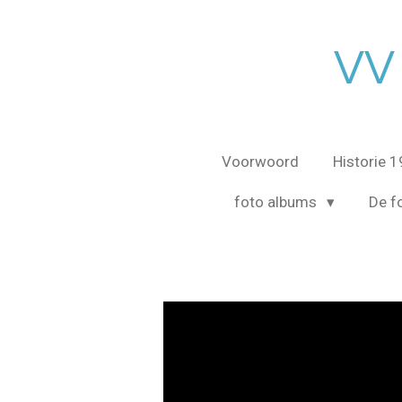
Ga
direct
VV
naar
de
hoofdinhoud
Voorwoord
Historie 
foto albums
De fo