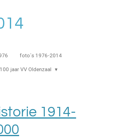
014
1976
foto´s 1976-2014
100 jaar VV Oldenzaal
istorie 1914-
000