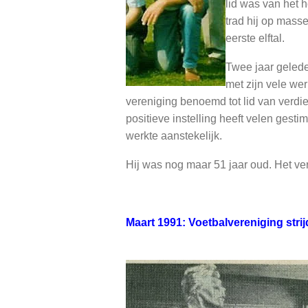
lid was van het h
trad hij op mass
eerste elftal.
Twee jaar geled
met zijn vele w
vereniging benoemd tot lid van verdie
positieve instelling heeft velen gesti
werkte aanstekelijk.
Hij was nog maar 51 jaar oud. Het verl
Maart 1991: Voetbalvereniging strij