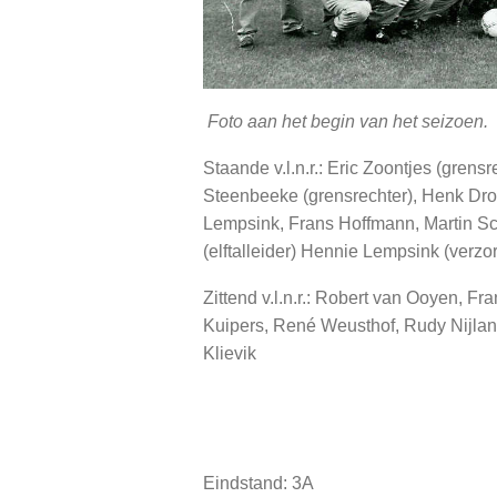
Foto aan het begin van het seizoen.
Staande v.l.n.r.: Eric Zoontjes (gren
Steenbeeke (grensrechter), Henk Dro
Lempsink, Frans Hoffmann, Martin Sc
(elftalleider) Hennie Lempsink (verzor
Zittend v.l.n.r.: Robert van Ooyen, Fr
Kuipers, René Weusthof, Rudy Nijla
Kl
Eindstand: 3A