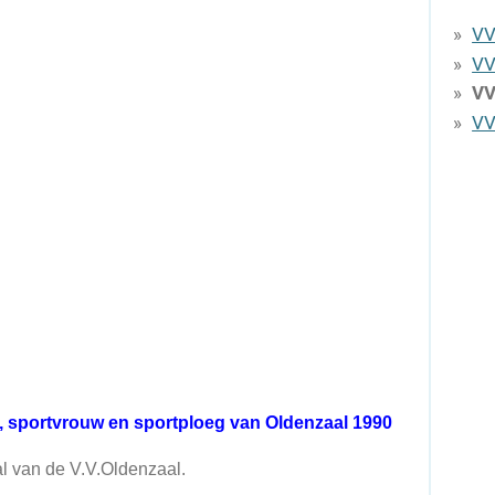
VV
VV
VV
VV
n, sportvrouw en sportploeg van Oldenzaal 1990
l van de V.V.Oldenzaal.