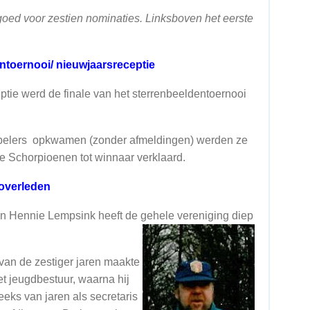
oed voor zestien nominaties. Linksboven het eerste
entoernooi/ nieuwjaarsreceptie
tie werd de finale van het sterrenbeeldentoernooi
pelers opkwamen (zonder afmeldingen) werden ze
e Schorpioenen tot winnaar verklaard.
 overleden
an Hennie Lempsink heeft de gehele vereniging
diep
van de zestiger jaren maakte
het jeugdbestuur, waarna hij
eks van jaren als secretaris