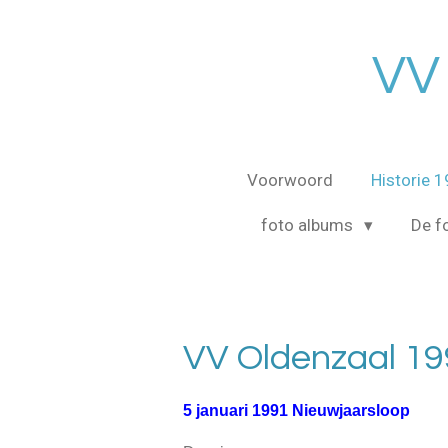
Ga
direct
VV
naar
de
hoofdinhoud
Voorwoord
Historie 
foto albums
De fo
VV Oldenzaal 1
5 januari 1991 Nieuwjaarsloop