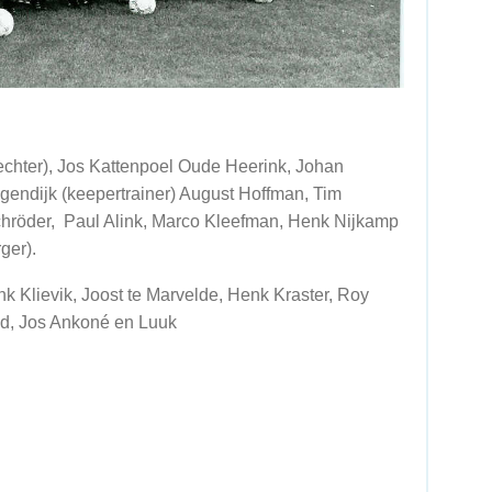
srechter), Jos Kattenpoel Oude Heerink, Johan
gendijk (keepertrainer) August Hoffman, Tim
hröder, Paul Alink, Marco Kleefman, Henk Nijkamp
ger).
ank Klievik, Joost te Marvelde, Henk Kraster, Roy
nd, Jos Ankoné en Luuk
ievik