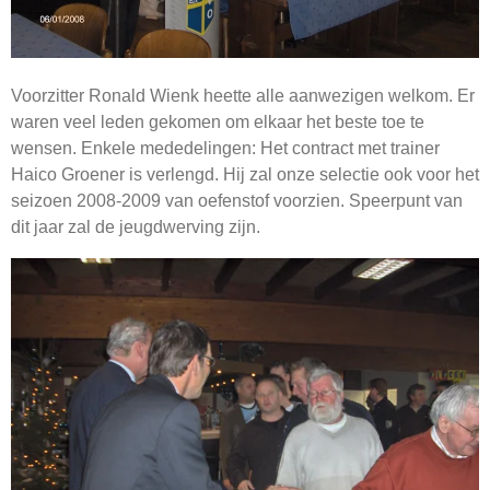
Voorzitter Ronald Wienk heette alle aanwezigen welkom. Er
waren veel leden gekomen om elkaar het beste toe te
wensen. Enkele mededelingen: Het contract met trainer
Haico Groener is verlengd. Hij zal onze selectie ook voor het
seizoen 2008-2009 van oefenstof voorzien. Speerpunt van
dit jaar zal de jeugdwerving zijn.