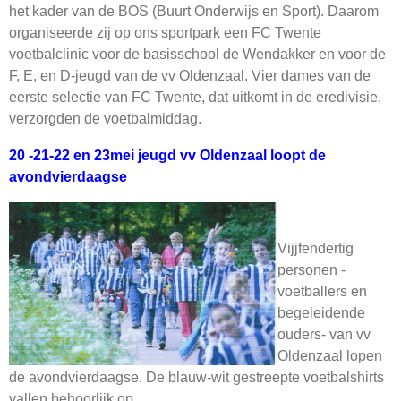
het kader van de BOS (Buurt Onderwijs en Sport). Daarom
organiseerde zij op ons sportpark een FC Twente
voetbalclinic voor de basisschool de Wendakker en voor de
F, E, en D-jeugd van de vv Oldenzaal. Vier dames van de
eerste selectie van FC Twente, dat uitkomt in de eredivisie,
verzorgden de voetbalmiddag.
20 -21-22 en 23mei jeugd vv Oldenzaal loopt de
avondvierdaagse
Vijjfendertig
personen -
voetballers en
begeleidende
ouders- van vv
Oldenzaal lopen
de avondvierdaagse. De blauw-wit gestreepte voetbalshirts
vallen behoorlijk op.