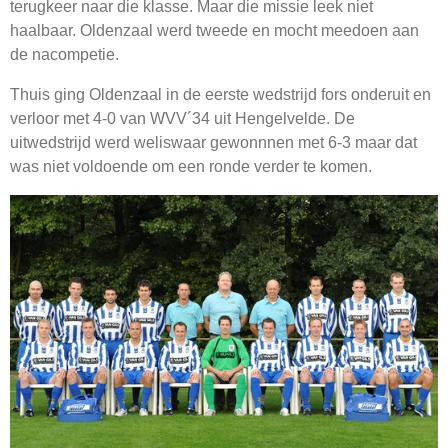
terugkeer naar die klasse. Maar die missie leek niet
haalbaar. Oldenzaal werd tweede en mocht meedoen aan
de nacompetie.
Thuis ging Oldenzaal in de eerste wedstrijd fors onderuit en
verloor met 4-0 van WVV´34 uit Hengelvelde. De
uitwedstrijd werd weliswaar gewonnnen met 6-3 maar dat
was niet voldoende om een ronde verder te komen.