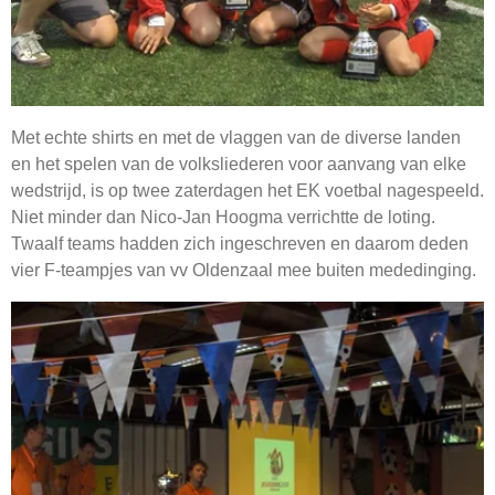
Met echte shirts en met de vlaggen van de diverse landen
en het spelen van de volksliederen voor aanvang van elke
wedstrijd, is op twee zaterdagen het EK voetbal nagespeeld.
Niet minder dan Nico-Jan Hoogma verrichtte de loting.
Twaalf teams hadden zich ingeschreven en daarom deden
vier F-teampjes van vv Oldenzaal mee buiten mededinging.