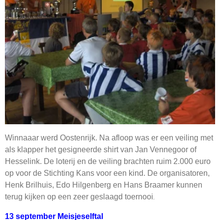
Winnaaar werd Oostenrijk. Na afloop was er een veiling met
als klapper het gesigneerde shirt van Jan Vennegoor of
Hesselink. De loterij en de veiling brachten ruim 2.000 euro
op voor de Stichting Kans voor een kind. De organisatoren,
Henk Brilhuis, Edo Hilgenberg en Hans Braamer kunnen
.
terug kijken op een zeer geslaagd toernooi
13 september Meisjeselftal