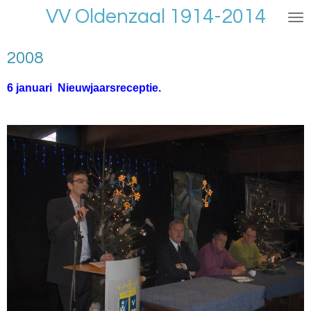
VV Oldenzaal 1914-2014
Ga
direct
naar
2008
de
hoofdinhoud
6 januari Nieuwjaarsreceptie.