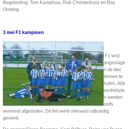
Begeleiding: Tom Kamphuis, Rob Christenhusz en Bas
Oosting.
3 mei F1 kampioen
F1 wist
ongeslage
n de titel
binnen te
halen. Alle
wedstrijde
n werden
zelfs
winnend afgesloten. Dit feit werd uiteraard uitbundig
gevierd.