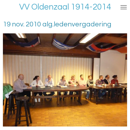
VV Oldenzaal 1914-2014
Ga
direct
naar
19 nov. 2010 alg.ledenvergadering
de
hoofdinhoud