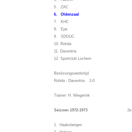
5. ZAC
6. Oldenzaal
7. KHC
8. Epe
9. SDOUC
10. Rohda
11. Daventria
12. Sportclub Lochem
Beslissingswedstrijd
Rohda - Daventria 2-0
Trainer: H. Wiegerink
Seizoen 1972-1973
2e
1. Haaksbergen