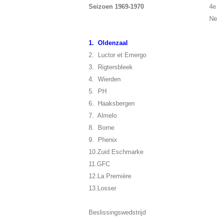
Seizoen 1969-1970
4e
Ne
1. Oldenzaal
2. Luctor et Emergo
3. Rigtersbleek
4. Wierden
5. PH
6. Haaksbergen
7. Almelo
8. Borne
9. Phenix
10.Zuid Eschmarke
11.GFC
12.La Première
13.Losser
Beslissingswedstrijd