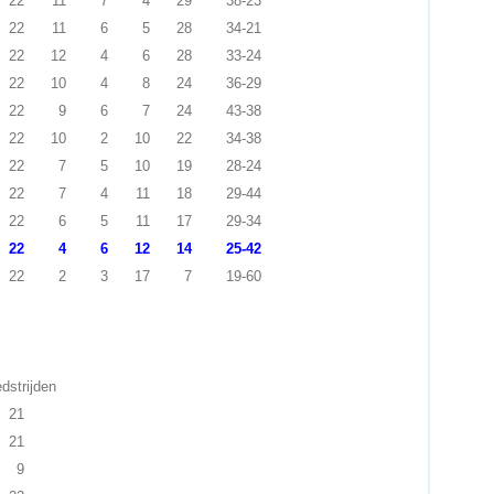
22
11
7
4
29
38-23
22
11
6
5
28
34-21
22
12
4
6
28
33-24
22
10
4
8
24
36-29
22
9
6
7
24
43-38
22
10
2
10
22
34-38
22
7
5
10
19
28-24
22
7
4
11
18
29-44
22
6
5
11
17
29-34
22
4
6
12
14
25-42
22
2
3
17
7
19-60
ijden
21
21
9