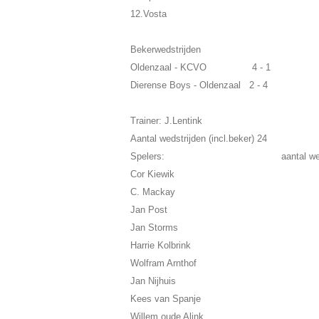
12.Vosta
Bekerwedstrijden
Oldenzaal - KCVO 4 - 1
Dierense Boys - Oldenzaal 2 - 4
Trainer: J.Lentink
Aantal wedstrijden (incl.beker) 24
Spelers: aantal wedstr
Cor Kiewik
C. Mackay
Jan Post
Jan Storms
Harrie Kolbrink
Wolfram Arnthof
Jan Nijhuis
Kees van Spanje
Willem oude Alink