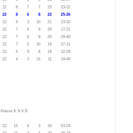
22
8
7
7
23
23-22
22
8
6
8
22
25-26
22
9
3
10
21
23-32
22
7
6
9
20
17-21
22
7
6
9
20
29-40
22
7
5
10
19
27-31
22
5
9
8
19
32-29
22
4
3
15
11
19-40
 Klasse K.N.V.B.
22
15
4
3
34
53-24