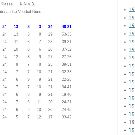
 Klasse K.N.V.B.
19
derlandse Voetbal Bond
19
19
24
13
8
3
34
48-21
19
24
13
3
8
29
53-33
19
24
11
6
7
28
39-31
19
24
10
8
6
28
37-32
24
12
3
9
27
27-26
19
24
9
7
8
25
39-31
19
24
7
7
10
21
32-33
19
24
6
9
9
21
22-25
19
24
7
7
10
21
34-41
19
24
6
9
9
21
19-40
19
24
7
6
11
20
24-31
19
24
6
8
10
20
24-45
19
24
5
7
12
17
33-42
19
19