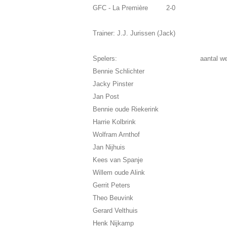
GFC - La Première 2-0
Trainer: J.J. Jurissen (Jack)
Spelers: aantal wedstr
Bennie Schlichter
Jacky Pinster
Jan Post
Bennie oude Riekerink
Harrie Kolbrink
Wolfram Arnthof
Jan Nijhuis
Kees van Spanje
Willem oude Alink
Gerrit Peters
Theo Beuvink
Gerard Velthuis
Henk Nijkamp