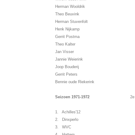
Herman Wooldrik
Theo Beuvink
Herman Stuvenfolt
Henk Nijkamp
Gerrit Postma
Theo Kalter
Jan Visser
Jannie Weierink
Joop Bouderij
Gerrit Peters
Bennie oude Riekerink
Seizoen 1971-1972
2e
1. Achilles'12
2. Dinxperlo
3. WVC
4. Hattem