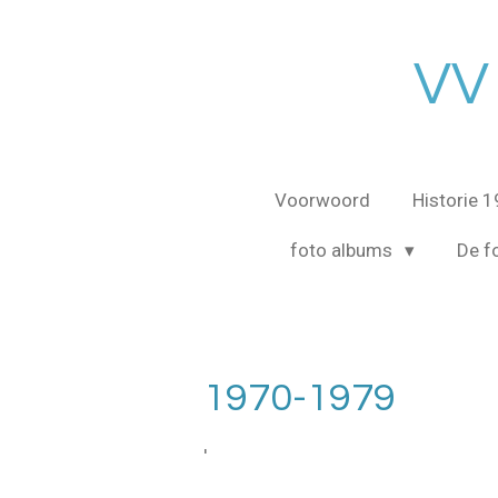
Ga
direct
VV
naar
de
hoofdinhoud
Voorwoord
Historie 
foto albums
De fo
1970-1979
'