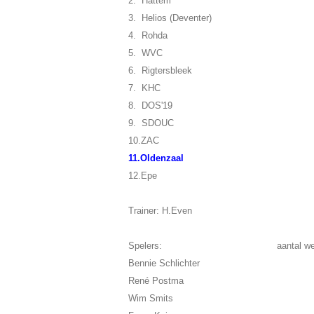
2. Hattem
3. Helios (Deventer)
4. Rohda
5. WVC
6. Rigtersbleek
7. KHC
8. DOS'19
9. SDOUC
10.ZAC
11.Oldenzaal
12.Epe
Trainer: H.Even
Spelers: aantal wedstr
Bennie Schlichter
René Postma
Wim Smits