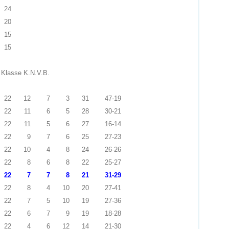
24
20
15
15
 Klasse K.N.V.B.
22
12
7
3
31
47-19
22
11
6
5
28
30-21
22
11
5
6
27
16-14
22
9
7
6
25
27-23
22
10
4
8
24
26-26
22
8
6
8
22
25-27
22
7
7
8
21
31-29
22
8
4
10
20
27-41
22
7
5
10
19
27-36
22
6
7
9
19
18-28
22
4
6
12
14
21-30