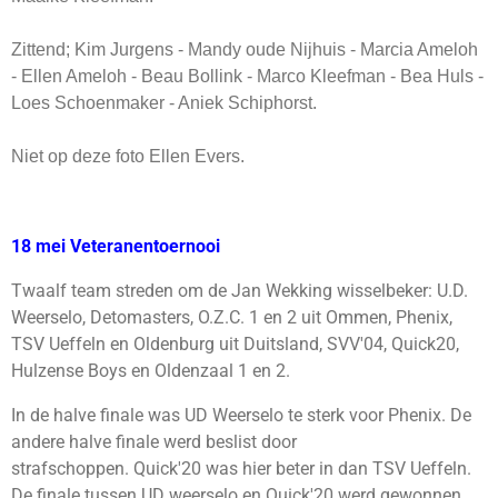
Zittend; Kim Jurgens - Mandy oude Nijhuis - Marcia Ameloh
- Ellen Ameloh - Beau Bollink - Marco Kleefman - Bea Huls -
Loes Schoenmaker - Aniek Schiphorst.
Niet op deze foto Ellen Evers.
18 mei Veteranentoernooi
Twaalf team streden om de Jan Wekking wisselbeker: U.D.
Weerselo, Detomasters, O.Z.C. 1 en 2 uit Ommen, Phenix,
TSV Ueffeln en Oldenburg uit Duitsland, SVV'04, Quick20,
Hulzense Boys en Oldenzaal 1 en 2.
In de halve finale was UD Weerselo te sterk voor Phenix. De
andere halve finale werd beslist door
strafschoppen. Quick'20 was hier beter in dan TSV Ueffeln.
De finale tussen UD weerselo en Quick'20 werd gewonnen