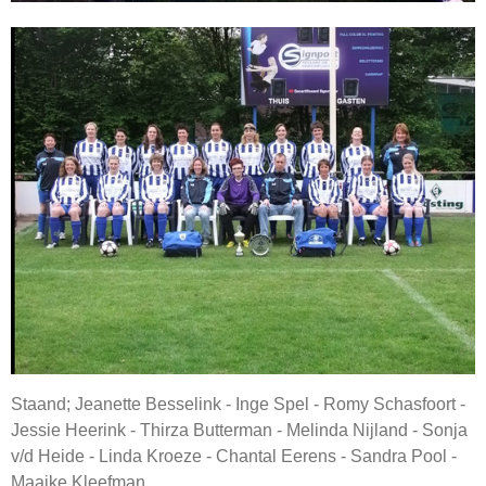
Staand; Jeanette Besselink - Inge Spel - Romy Schasfoort -
Jessie Heerink - Thirza Butterman - Melinda Nijland - Sonja
v/d Heide - Linda Kroeze - Chantal Eerens - Sandra Pool -
Maaike Kleefman.