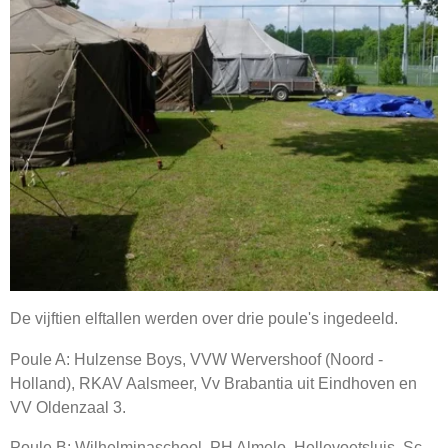
De vijftien elftallen werden over drie poule's ingedeeld.
Poule A: Hulzense Boys, VVW Wervershoof (Noord -
Holland), RKAV Aalsmeer, Vv Brabantia uit Eindhoven en
VV Oldenzaal 3.
Poule B: Wilhelminaschool, PH Almelo, Hellevoetsluis, Sc.