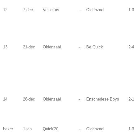
12
7-dec
Velocitas
-
Oldenzaal
1-3
13
21-dec
Oldenzaal
-
Be Quick
2-4
14
28-dec
Oldenzaal
-
Enschedese Boys
2-1
beker
1-jan
Quick'20
-
Oldenzaal
1-3