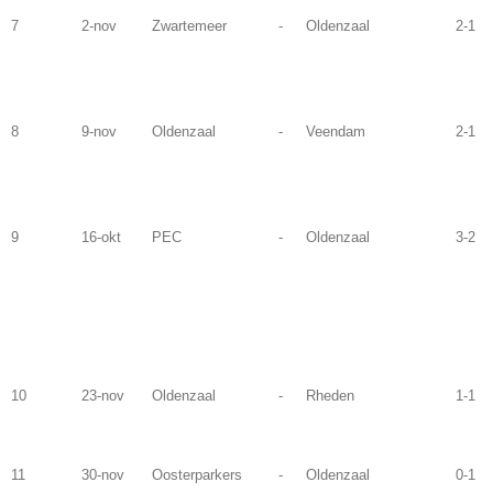
7
2-nov
Zwartemeer
-
Oldenzaal
2-1
8
9-nov
Oldenzaal
-
Veendam
2-1
9
16-okt
PEC
-
Oldenzaal
3-2
10
23-nov
Oldenzaal
-
Rheden
1-1
11
30-nov
Oosterparkers
-
Oldenzaal
0-1