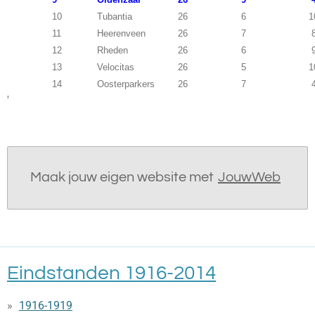
10
Tubantia
26
6
1
11
Heerenveen
26
7
12
Rheden
26
6
13
Velocitas
26
5
1
14
Oosterparkers
26
7
'
Maak jouw eigen website met
JouwWeb
Eindstanden 1916-2014
1916-1919