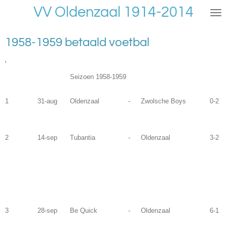
VV Oldenzaal 1914-2014
Ga
direct
naar
1958-1959 betaald voetbal
de
hoofdinhoud
'
Seizoen 1958-1959
1
31-aug
Oldenzaal
-
Zwolsche Boys
0-2
2
14-sep
Tubantia
-
Oldenzaal
3-2
3
28-sep
Be Quick
-
Oldenzaal
6-1