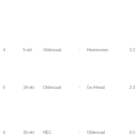
4
5-okt
Oldenzaal
-
Heerenveen
2-2
5
19-okt
Oldenzaal
-
Go Ahead
2-3
6
26-okt
NEC
-
Oldenzaal
0-1