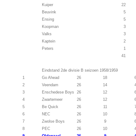
Kuiper
22
Beuvink
5
Ensing
5
Koopman
3
Valks
3
Kaptein
2
Peters
1
41
Eindstand 2de divisie B seizoen 1958/1959
1
Go Ahead
26
18
2
Veendam
26
14
3
Enschedese Boys
26
12
4
Zwartemeer
26
12
5
Be Quick
26
11
6
NEC
26
10
7
Zwolse Boys
26
9
8
PEC
26
10
9
Oldenzaal
26
9