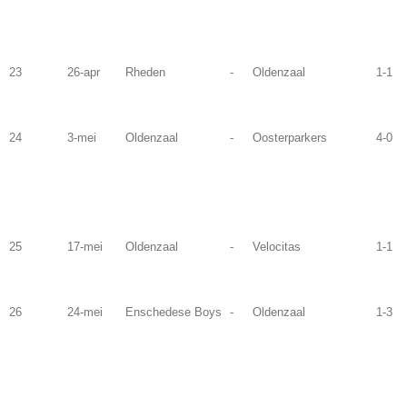
23
26-apr
Rheden
-
Oldenzaal
1-1
24
3-mei
Oldenzaal
-
Oosterparkers
4-0
25
17-mei
Oldenzaal
-
Velocitas
1-1
26
24-mei
Enschedese Boys
-
Oldenzaal
1-3