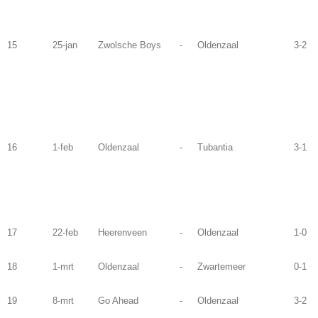
15
25-jan
Zwolsche Boys
-
Oldenzaal
3-2
16
1-feb
Oldenzaal
-
Tubantia
3-1
17
22-feb
Heerenveen
-
Oldenzaal
1-0
18
1-mrt
Oldenzaal
-
Zwartemeer
0-1
19
8-mrt
Go Ahead
-
Oldenzaal
3-2