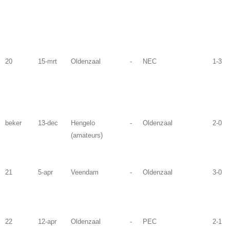
20
15-mrt
Oldenzaal
-
NEC
1-3
beker
13-dec
Hengelo
-
Oldenzaal
2-0
(amateurs)
21
5-apr
Veendam
-
Oldenzaal
3-0
22
12-apr
Oldenzaal
-
PEC
2-1