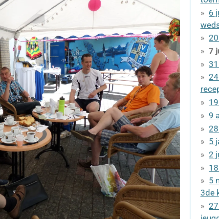
6 
weds
20
7 
31
24
rece
19
9 
28
5 
2 
18
5 
3de 
27
jeug