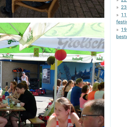
23
11
festi
19
best