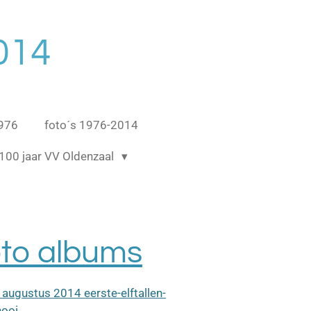
014
1976
foto´s 1976-2014
100 jaar VV Oldenzaal
oto albums
 augustus 2014 eerste-elftallen-
nooi