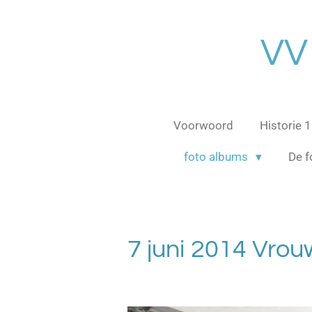
Ga
direct
VV
naar
de
hoofdinhoud
Voorwoord
Historie
foto albums
De f
7 juni 2014 Vro