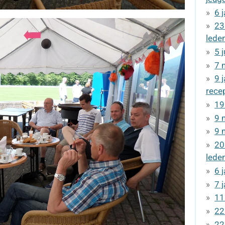
6 
23
lede
5 
7 
9 
rece
19
9 
9 
20
lede
6 
7 
11
22
22