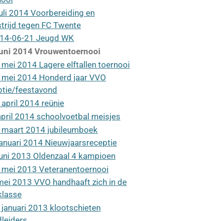
juli 2014 Voorbereiding en
trijd tegen FC Twente
14-06-21 Jeugd WK
juni 2014 Vrouwentoernooi
 mei 2014 Lagere elftallen toernooi
 mei 2014 Honderd jaar VVO
ptie/feestavond
 april 2014 reünie
april 2014 schoolvoetbal meisjes
 maart 2014 jubileumboek
januari 2014 Nieuwjaarsreceptie
juni 2013 Oldenzaal 4 kampioen
 mei 2013 Veteranentoernooi
mei 2013 VVO handhaaft zich in de
klasse
 januari 2013 klootschieten
dleiders