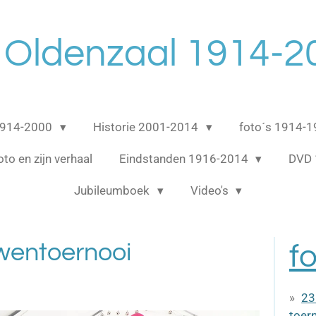
 Oldenzaal 1914-2
 1914-2000
Historie 2001-2014
foto´s 1914-
oto en zijn verhaal
Eindstanden 1916-2014
DVD 
Jubileumboek
Video's
uwentoernooi
f
23
toer