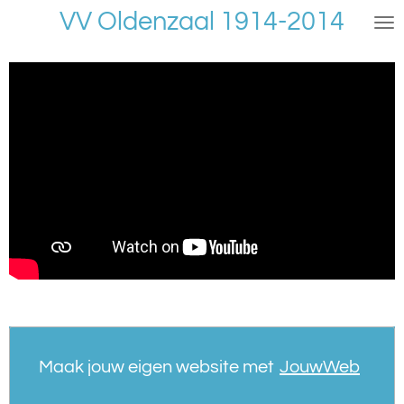
VV Oldenzaal 1914-2014
Ga
direct
naar
de
hoofdinhoud
Maak jouw eigen website met
JouwWeb