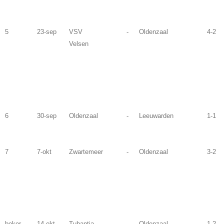
5
23-sep
VSV
-
Oldenzaal
4-2
Velsen
6
30-sep
Oldenzaal
-
Leeuwarden
1-1
7
7-okt
Zwartemeer
-
Oldenzaal
3-2
beker
14-okt
Tubantia
-
Oldenzaal
1-2