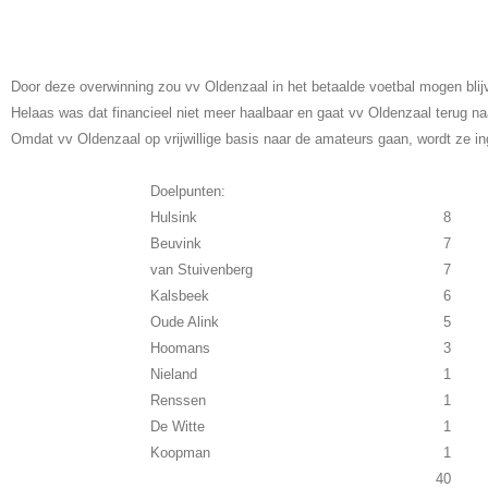
Door deze overwinning zou vv Oldenzaal in het betaalde voetbal mogen blij
Helaas was dat financieel niet meer haalbaar en gaat vv Oldenzaal terug n
Omdat vv Oldenzaal op vrijwillige basis naar de amateurs gaan, wordt ze 
Doelpunten:
Hulsink
8
Beuvink
7
van Stuivenberg
7
Kalsbeek
6
Oude Alink
5
Hoomans
3
Nieland
1
Renssen
1
De Witte
1
Koopman
1
40