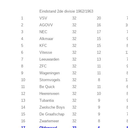
Eindstand 2de divisie 1962/1963
1
VSV
32
20
2
AGOVV
32
16
1
3
NEC
32
17
4
Alkmaar
32
15
5
KFC
32
15
6
Vitesse
32
12
1
7
Leeuwarden
32
13
8
ZFC
32
11
9
Wageningen
32
11
10
Stormvogels
32
8
1
11
Be Quick
32
11
12
Heerenveen
32
10
13
Tubantia
32
9
14
Zwolsche Boys
32
9
15
De Graafschap
32
9
16
Zwartemeer
32
8
17
Oldenzaal
32
6