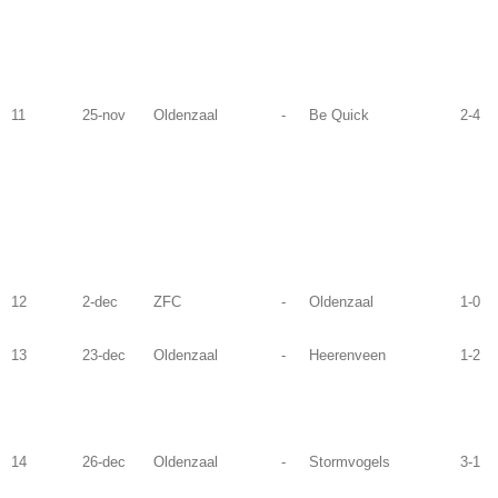
11
25-nov
Oldenzaal
-
Be Quick
2-4
12
2-dec
ZFC
-
Oldenzaal
1-0
13
23-dec
Oldenzaal
-
Heerenveen
1-2
14
26-dec
Oldenzaal
-
Stormvogels
3-1