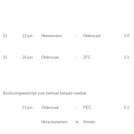
31
12-jun
Heerenveen
-
Oldenzaal
2-0
32
16-jun
Oldenzaal
-
ZFC
2-1
Beslissingwedstrijd voor behoud betaald voetbal
23-jun
Oldenzaal
-
PEC
5-1
Heraclesterrein
te
Almelo