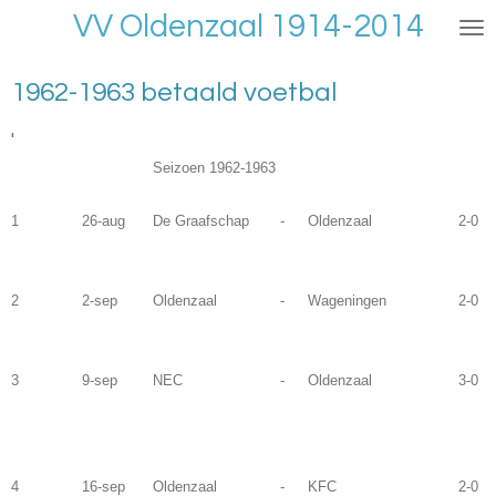
VV Oldenzaal 1914-2014
Ga
direct
naar
1962-1963 betaald voetbal
de
hoofdinhoud
'
Seizoen 1962-1963
1
26-aug
De Graafschap
-
Oldenzaal
2-0
2
2-sep
Oldenzaal
-
Wageningen
2-0
3
9-sep
NEC
-
Oldenzaal
3-0
4
16-sep
Oldenzaal
-
KFC
2-0