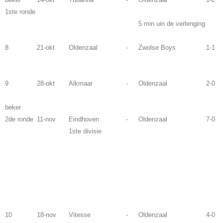
1ste ronde
5 min uin de verlenging
8
21-okt
Oldenzaal
-
Zwolse Boys
1-1
9
28-okt
Alkmaar
-
Oldenzaal
2-0
beker
2de ronde
11-nov
Eindhoven
-
Oldenzaal
7-0
1ste divisie
10
18-nov
Vitesse
-
Oldenzaal
4-0