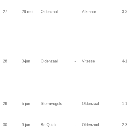
27
26-mei
Oldenzaal
-
Alkmaar
3-3
28
3-jun
Oldenzaal
-
Vitesse
4-1
29
5-jun
Stormvogels
-
Oldenzaal
1-1
30
9-jun
Be Quick
-
Oldenzaal
2-3