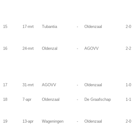
15
17-mrt
Tubantia
-
Oldenzaal
2-0
16
24-mrt
Oldenzal
-
AGOVV
2-2
17
31-mrt
AGOVV
-
Oldenzaal
1-0
18
7-apr
Oldenzaal
-
De Graafschap
1-1
19
13-apr
Wageningen
-
Oldenzaal
2-0