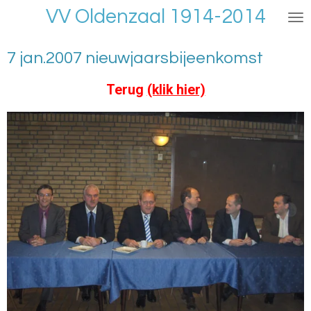
VV Oldenzaal 1914-2014
Ga
direct
naar
7 jan.2007 nieuwjaarsbijeenkomst
de
hoofdinhoud
Terug
(klik hier)