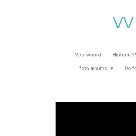
Ga
direct
VV
naar
de
hoofdinhoud
Voorwoord
Historie 
foto albums
De fo