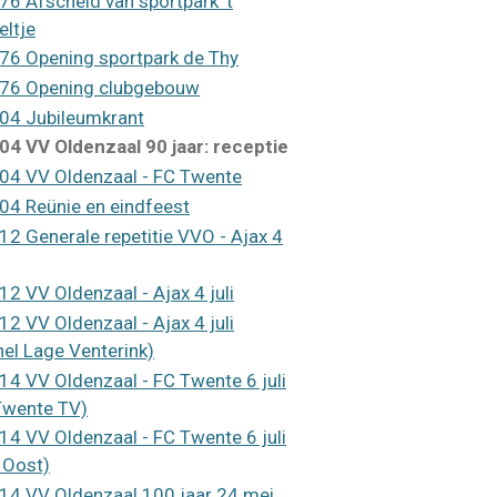
76 Afscheid van sportpark 't
eltje
76 Opening sportpark de Thy
76 Opening clubgebouw
04 Jubileumkrant
04 VV Oldenzaal 90 jaar: receptie
04 VV Oldenzaal - FC Twente
04 Reünie en eindfeest
12 Generale repetitie VVO - Ajax 4
12 VV Oldenzaal - Ajax 4 juli
12 VV Oldenzaal - Ajax 4 juli
hel Lage Venterink)
14 VV Oldenzaal - FC Twente 6 juli
Twente TV)
14 VV Oldenzaal - FC Twente 6 juli
 Oost)
14 VV Oldenzaal 100 jaar 24 mei