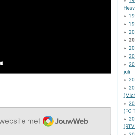
19
Heuv
19
19
20
20
20
20
20
juli
20
20
(Mic
20
(FC 
JouwWeb
20
website met
(RTV
20