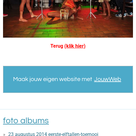
Terug
(klik hier)
Maak jouw eigen website met
JouwWeb
foto albums
23 augustus 2014 eerste-elftallen-toernooi