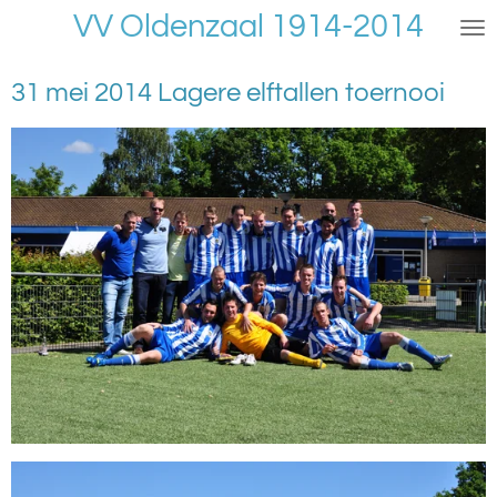
VV Oldenzaal 1914-2014
Ga
direct
naar
31 mei 2014 Lagere elftallen toernooi
de
hoofdinhoud