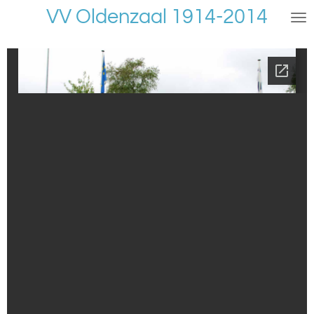
VV Oldenzaal 1914-2014
Ga
direct
naar
de
hoofdinhoud