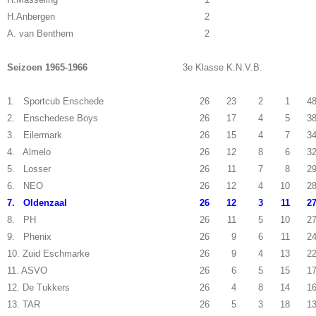
H.Anbergen
2
A. van Benthem
2
Seizoen 1965-1966
3e Klasse K.N.V.B.
1. Sportcub Enschede
26
23
2
1
4
2. Enschedese Boys
26
17
4
5
3
3. Eilermark
26
15
4
7
3
4. Almelo
26
12
8
6
3
5. Losser
26
11
7
8
2
6. NEO
26
12
4
10
2
7. Oldenzaal
26
12
3
11
2
8. PH
26
11
5
10
2
9. Phenix
26
9
6
11
2
10. Zuid Eschmarke
26
9
4
13
2
11. ASVO
26
6
5
15
1
12. De Tukkers
26
4
8
14
1
13. TAR
26
5
3
18
1