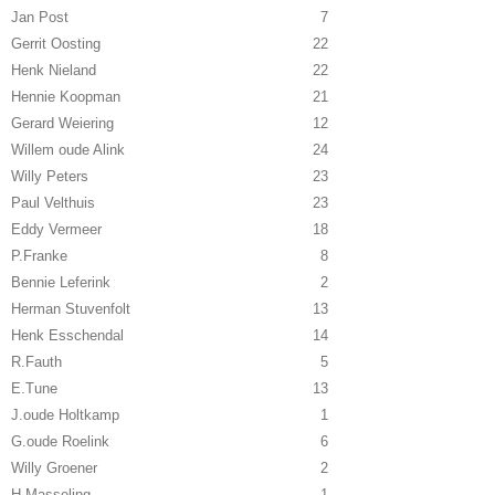
Jan Post
7
Gerrit Oosting
22
Henk Nieland
22
Hennie Koopman
21
Gerard Weiering
12
Willem oude Alink
24
Willy Peters
23
Paul Velthuis
23
Eddy Vermeer
18
P.Franke
8
Bennie Leferink
2
Herman Stuvenfolt
13
Henk Esschendal
14
R.Fauth
5
E.Tune
13
J.oude Holtkamp
1
G.oude Roelink
6
Willy Groener
2
H.Masseling
1