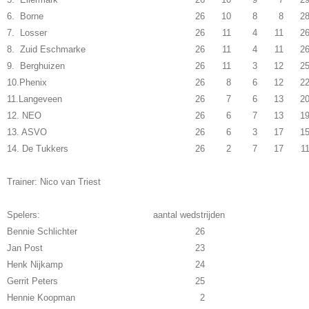
6. Borne
26
10
8
8
2
7. Losser
26
11
4
11
2
8. Zuid Eschmarke
26
11
4
11
2
9. Berghuizen
26
11
3
12
2
10.Phenix
26
8
6
12
2
11.Langeveen
26
7
6
13
2
12. NEO
26
6
7
13
1
13. ASVO
26
6
3
17
1
14. De Tukkers
26
2
7
17
1
Trainer: Nico van Triest
Spelers: aantal wedstrijden
Bennie Schlichter
26
Jan Post
23
Henk Nijkamp
24
Gerrit Peters
25
Hennie Koopman
2