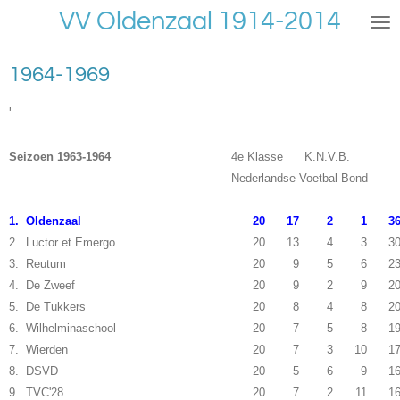
VV Oldenzaal 1914-2014
Ga
direct
naar
1964-1969
de
hoofdinhoud
'
Seizoen 1963-1964
4e Klasse K.N.V.B.
Nederlandse Voetbal Bond
1. Oldenzaal
20
17
2
1
3
2. Luctor et Emergo
20
13
4
3
3
3. Reutum
20
9
5
6
2
4. De Zweef
20
9
2
9
2
5. De Tukkers
20
8
4
8
2
6. Wilhelminaschool
20
7
5
8
1
7. Wierden
20
7
3
10
1
8. DSVD
20
5
6
9
1
9. TVC'28
20
7
2
11
1