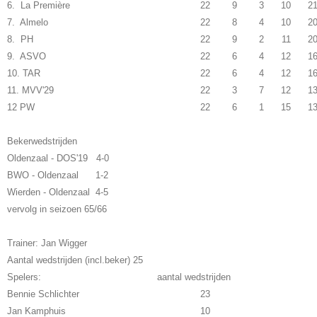
6. La Première
22
9
3
10
2
7. Almelo
22
8
4
10
2
8. PH
22
9
2
11
2
9. ASVO
22
6
4
12
1
10. TAR
22
6
4
12
1
11. MVV'29
22
3
7
12
1
12 PW
22
6
1
15
1
Bekerwedstrijden
Oldenzaal - DOS'19 4-0
BWO - Oldenzaal 1-2
Wierden - Oldenzaal 4-5
vervolg in seizoen 65/66
Trainer: Jan Wigger
Aantal wedstrijden (incl.beker) 25
Spelers: aantal wedstrijden
Bennie Schlichter
23
Jan Kamphuis
10