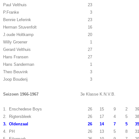
Paul Velthuis
23
P.Franke
3
Bennie Leferink
23
Herman Stuvenfolt
16
J.oude Holtkamp
20
Willy Groener
1
Gerard Velthuis
27
Hans Fransen
27
Hans Sanderman
1
Theo Beuvink
3
Joop Bouderij
3
Seizoen 1966-1967
3e Klasse K.N.V.B.
1. Enschedese Boys
26
15
9
2
3
2. Rigtersbleek
26
17
4
5
3
3. Oldenzaal
26
14
7
5
3
4. PH
26
13
5
8
3
5. Eilermark
26
10
9
7
2