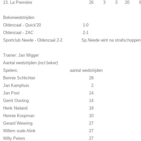
13. La Première
26
3
3
20
Bekerwedstrijden
Oldenzaal - Quick'20
1-0
Oldenzaal - ZAC
2-1
Sportclub Neede - Oldenzaal 2-2
Sp.Neede wint na strafschoppen
Trainer: Jan Wigger
Aantal wedstrijden (incl.beker)
Spelers: aantal wedstrijden
Bennie Schlichter
28
Jan Kamphuis
2
Jan Post
14
Gerrit Oosting
14
Henk Nieland
19
Hennie Koopman
10
Gerard Weiering
27
Willem oude Alink
27
Willy Peters
27