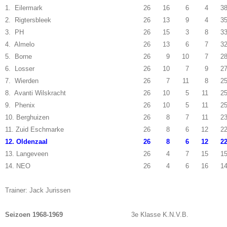
1. Eilermark
26
16
6
4
3
2. Rigtersbleek
26
13
9
4
3
3. PH
26
15
3
8
3
4. Almelo
26
13
6
7
3
5. Borne
26
9
10
7
2
6. Losser
26
10
7
9
2
7. Wierden
26
7
11
8
2
8. Avanti Wilskracht
26
10
5
11
2
9. Phenix
26
10
5
11
2
10. Berghuizen
26
8
7
11
2
11. Zuid Eschmarke
26
8
6
12
2
12. Oldenzaal
26
8
6
12
2
13. Langeveen
26
4
7
15
1
14. NEO
26
4
6
16
1
Trainer: Jack Jurissen
Seizoen 1968-1969
3e Klasse K.N.V.B.