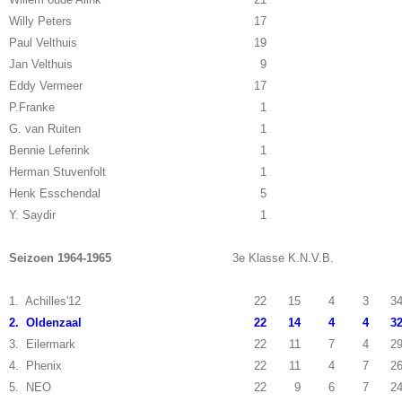
Willy Peters
17
Paul Velthuis
19
Jan Velthuis
9
Eddy Vermeer
17
P.Franke
1
G. van Ruiten
1
Bennie Leferink
1
Herman Stuvenfolt
1
Henk Esschendal
5
Y. Saydir
1
Seizoen 1964-1965
3e Klasse K.N.V.B.
1. Achilles'12
22
15
4
3
3
2. Oldenzaal
22
14
4
4
3
3. Eilermark
22
11
7
4
2
4. Phenix
22
11
4
7
2
5. NEO
22
9
6
7
2