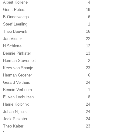
Albert Kollerie
4
Gerrit Peters
19
B.Onderweegs
6
Steef Leerling
1
Theo Beuvink
16
Jan Visser
22
H.Schlette
12
Bennie Pinkster
13
Herman Stuvenfolt
2
Kees van Spanje
23
Herman Groener
6
Gerard Velthuis
24
Bennie Verboom
1
E. van Loohuizen
8
Harrie Kolbrink
24
Johan Nijhuis
24
Jack Pinkster
24
Theo Kalter
23
'