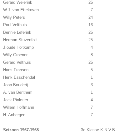
Gerard Weierink
26
W.J. van Ettekoven
7
Willy Peters
24
Paul Velthuis
16
Bennie Leferink
26
Herman Stuvenfolt
25
J.oude Holtkamp
4
Willy Groener
8
Gerard Velthuis
26
Hans Fransen
5
Henk Esschendal
1
Joop Bouderij
3
A. van Benthem
1
Jack Pinkster
4
Willem Hoffmann
7
H. Anbergen
7
Seizoen 1967-1968
3e Klasse K.N.V.B.