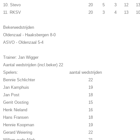
10. Stevo
20
5
3
12
1
11. RKSV
20
3
4
13
1
Bekerwedstrijden
Oldenzaal - Haaksbergen 8-0
ASVO - Oldenzaal 5-4
Trainer: Jan Wigger
Aantal wedstrijden (incl.beker) 22
Spelers: aantal wedstrijden
Bennie Schlichter
22
Jan Kamphuis
19
Jan Post
18
Gerrit Oosting
15
Henk Nieland
16
Hans Fransen
18
Hennie Koopman
19
Gerard Weiering
22
Willem oude Alink
21