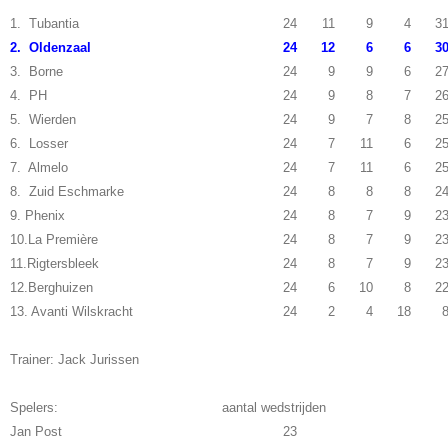
1. Tubantia
24
11
9
4
3
2. Oldenzaal
24
12
6
6
3
3. Borne
24
9
9
6
2
4. PH
24
9
8
7
2
5. Wierden
24
9
7
8
2
6. Losser
24
7
11
6
2
7. Almelo
24
7
11
6
2
8. Zuid Eschmarke
24
8
8
8
2
9. Phenix
24
8
7
9
2
10.La Première
24
8
7
9
2
11.Rigtersbleek
24
8
7
9
2
12.Berghuizen
24
6
10
8
2
13. Avanti Wilskracht
24
2
4
18
Trainer: Jack Jurissen
Spelers: aantal wedstrijden
Jan Post
23