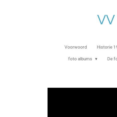
Ga
direct
VV
naar
de
hoofdinhoud
Voorwoord
Historie 
foto albums
De fo