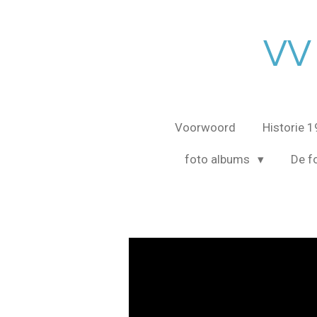
Ga
direct
VV
naar
de
hoofdinhoud
Voorwoord
Historie 
foto albums
De fo