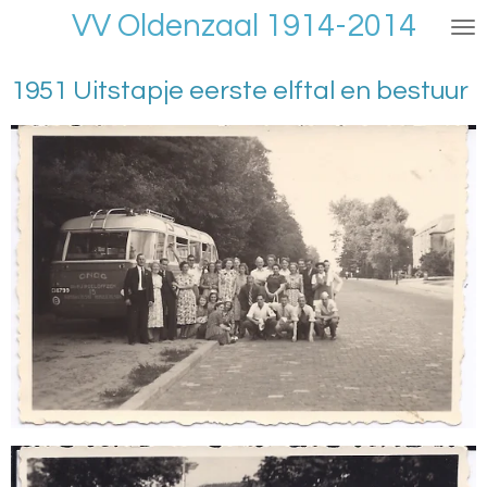
VV Oldenzaal 1914-2014
Ga
direct
naar
1951 Uitstapje eerste elftal en bestuur
de
hoofdinhoud