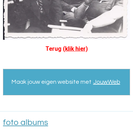
Terug
(klik hier)
Maak jouw eigen website met
JouwWeb
foto albums